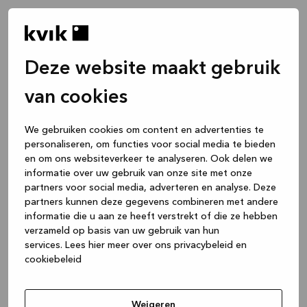
Deze website maakt gebruik
van cookies
We gebruiken cookies om content en advertenties te
personaliseren, om functies voor social media te bieden
en om ons websiteverkeer te analyseren. Ook delen we
informatie over uw gebruik van onze site met onze
partners voor social media, adverteren en analyse. Deze
partners kunnen deze gegevens combineren met andere
informatie die u aan ze heeft verstrekt of die ze hebben
verzameld op basis van uw gebruik van hun
services.
Lees hier meer over ons privacybeleid en
cookiebeleid
Application error: a client-side exception has occurred
while
loading
www.kvik.be
(see the browser console for more
Weigeren