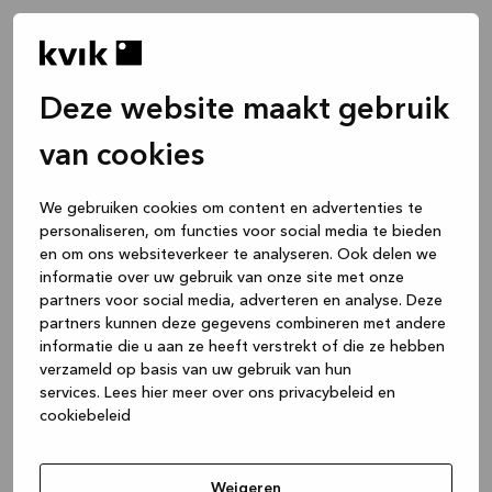
Deze website maakt gebruik
van cookies
We gebruiken cookies om content en advertenties te
personaliseren, om functies voor social media te bieden
en om ons websiteverkeer te analyseren. Ook delen we
informatie over uw gebruik van onze site met onze
partners voor social media, adverteren en analyse. Deze
partners kunnen deze gegevens combineren met andere
informatie die u aan ze heeft verstrekt of die ze hebben
verzameld op basis van uw gebruik van hun
services.
Lees hier meer over ons privacybeleid en
cookiebeleid
Application error: a client-side exception has occurred
while
loading
www.kvik.be
(see the browser console for more
Weigeren