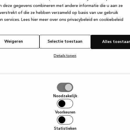
n deze gegevens combineren met andere informatie die u aan ze
verstrekt of die ze hebben verzameld op basis van uw gebruik
e exception has occurred
while loading
www.kvik.be
(see the browse
n services.
Lees hier meer over ons privacybeleid en cookiebeleid
Weigeren
Selectie toestaan
Alles toestaa
Details tonen
tie
aan
Noodzakelijk
Voorkeuren
Statistieken