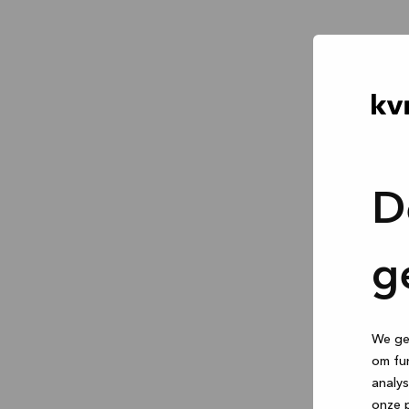
D
g
We geb
om fun
analys
onze p