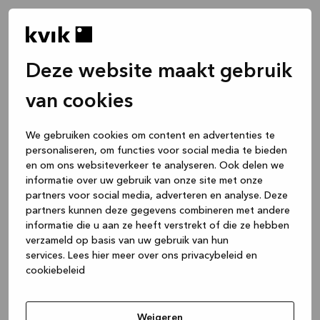
Deze website maakt gebruik
van cookies
We gebruiken cookies om content en advertenties te
personaliseren, om functies voor social media te bieden
en om ons websiteverkeer te analyseren. Ook delen we
informatie over uw gebruik van onze site met onze
partners voor social media, adverteren en analyse. Deze
partners kunnen deze gegevens combineren met andere
informatie die u aan ze heeft verstrekt of die ze hebben
verzameld op basis van uw gebruik van hun
services.
Lees hier meer over ons privacybeleid en
cookiebeleid
Application error: a client-side exception has occurred
while
loading
www.kvik.be
(see the browser console for more
Weigeren