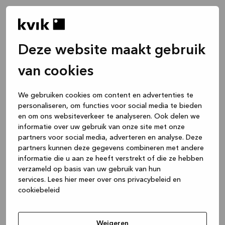
Deze website maakt gebruik
van cookies
We gebruiken cookies om content en advertenties te
personaliseren, om functies voor social media te bieden
en om ons websiteverkeer te analyseren. Ook delen we
informatie over uw gebruik van onze site met onze
partners voor social media, adverteren en analyse. Deze
partners kunnen deze gegevens combineren met andere
informatie die u aan ze heeft verstrekt of die ze hebben
verzameld op basis van uw gebruik van hun
services.
Lees hier meer over ons privacybeleid en
cookiebeleid
Application error: a client-side exception has occurred
while
loading
www.kvik.be
(see the browser console for more
Weigeren