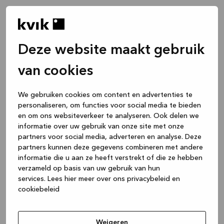
Deze website maakt gebruik
van cookies
We gebruiken cookies om content en advertenties te
personaliseren, om functies voor social media te bieden
en om ons websiteverkeer te analyseren. Ook delen we
informatie over uw gebruik van onze site met onze
partners voor social media, adverteren en analyse. Deze
partners kunnen deze gegevens combineren met andere
informatie die u aan ze heeft verstrekt of die ze hebben
verzameld op basis van uw gebruik van hun
services.
Lees hier meer over ons privacybeleid en
cookiebeleid
Application error: a client-side exception has occurred
while
loading
www.kvik.be
(see the browser console for more
Weigeren