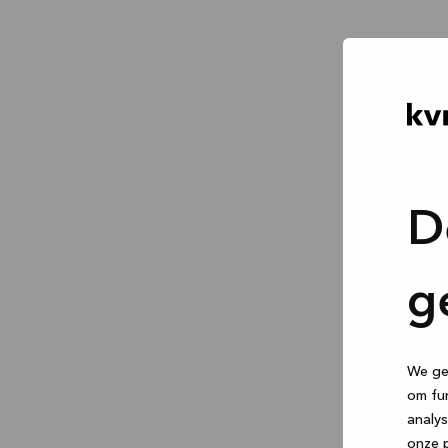
D
g
We geb
om fun
analys
onze p