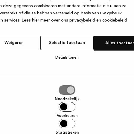
n deze gegevens combineren met andere informatie die u aan ze
verstrekt of die ze hebben verzameld op basis van uw gebruik
e exception has occurred
while loading
www.kvik.be
(see the browse
n services.
Lees hier meer over ons privacybeleid en cookiebeleid
Weigeren
Selectie toestaan
Alles toestaa
Details tonen
tie
aan
Noodzakelijk
Voorkeuren
Statistieken