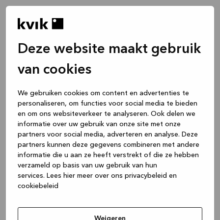
Deze website maakt gebruik
van cookies
We gebruiken cookies om content en advertenties te
personaliseren, om functies voor social media te bieden
en om ons websiteverkeer te analyseren. Ook delen we
informatie over uw gebruik van onze site met onze
partners voor social media, adverteren en analyse. Deze
partners kunnen deze gegevens combineren met andere
informatie die u aan ze heeft verstrekt of die ze hebben
verzameld op basis van uw gebruik van hun
services.
Lees hier meer over ons privacybeleid en
cookiebeleid
Application error: a client-side exception has occurred
while
loading
www.kvik.be
(see the browser console for more
Weigeren