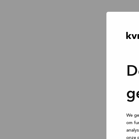
D
g
We geb
om fun
analys
onze p