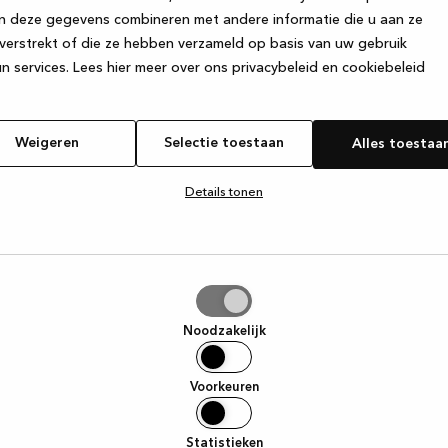
n deze gegevens combineren met andere informatie die u aan ze
verstrekt of die ze hebben verzameld op basis van uw gebruik
e exception has occurred
while loading
www.kvik.be
(see the browse
n services.
Lees hier meer over ons privacybeleid en cookiebeleid
Weigeren
Selectie toestaan
Alles toestaa
Details tonen
tie
aan
Noodzakelijk
Voorkeuren
Statistieken