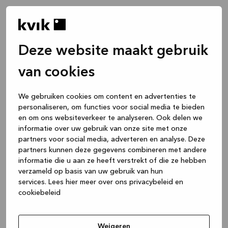
Deze website maakt gebruik
van cookies
We gebruiken cookies om content en advertenties te
personaliseren, om functies voor social media te bieden
en om ons websiteverkeer te analyseren. Ook delen we
informatie over uw gebruik van onze site met onze
partners voor social media, adverteren en analyse. Deze
partners kunnen deze gegevens combineren met andere
informatie die u aan ze heeft verstrekt of die ze hebben
verzameld op basis van uw gebruik van hun
services.
Lees hier meer over ons privacybeleid en
cookiebeleid
Application error: a client-side exception has occurred
while
loading
www.kvik.be
(see the browser console for more
Weigeren