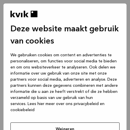
Deze website maakt gebruik
van cookies
We gebruiken cookies om content en advertenties te
personaliseren, om functies voor social media te bieden
en om ons websiteverkeer te analyseren. Ook delen we
informatie over uw gebruik van onze site met onze
partners voor social media, adverteren en analyse. Deze
partners kunnen deze gegevens combineren met andere
informatie die u aan ze heeft verstrekt of die ze hebben
verzameld op basis van uw gebruik van hun
services.
Lees hier meer over ons privacybeleid en
cookiebeleid
Application error: a client-side exception has occurred
while
loading
www.kvik.be
(see the browser console for more
Weigeren