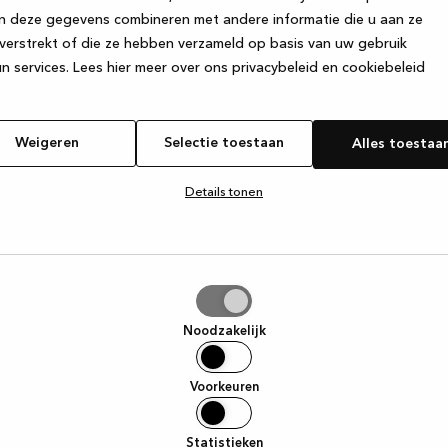
n deze gegevens combineren met andere informatie die u aan ze
verstrekt of die ze hebben verzameld op basis van uw gebruik
e exception has occurred
while loading
www.kvik.be
(see the browse
n services.
Lees hier meer over ons privacybeleid en cookiebeleid
Weigeren
Selectie toestaan
Alles toestaa
Details tonen
tie
aan
Noodzakelijk
Voorkeuren
Statistieken