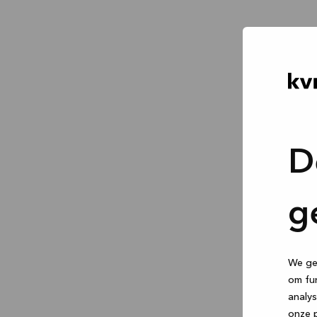
D
g
We geb
om fun
analys
onze p