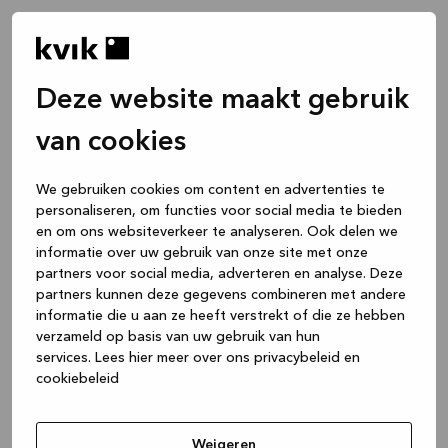
Deze website maakt gebruik
van cookies
We gebruiken cookies om content en advertenties te
personaliseren, om functies voor social media te bieden
en om ons websiteverkeer te analyseren. Ook delen we
informatie over uw gebruik van onze site met onze
partners voor social media, adverteren en analyse. Deze
partners kunnen deze gegevens combineren met andere
informatie die u aan ze heeft verstrekt of die ze hebben
verzameld op basis van uw gebruik van hun
services.
Lees hier meer over ons privacybeleid en
cookiebeleid
Application error: a client-side exception has occurred
while
loading
www.kvik.be
(see the browser console for more
Weigeren