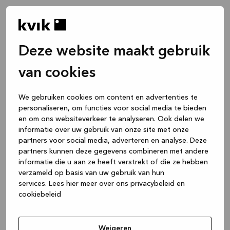
Deze website maakt gebruik
van cookies
We gebruiken cookies om content en advertenties te
personaliseren, om functies voor social media te bieden
en om ons websiteverkeer te analyseren. Ook delen we
informatie over uw gebruik van onze site met onze
partners voor social media, adverteren en analyse. Deze
partners kunnen deze gegevens combineren met andere
informatie die u aan ze heeft verstrekt of die ze hebben
verzameld op basis van uw gebruik van hun
services.
Lees hier meer over ons privacybeleid en
cookiebeleid
Application error: a client-side exception has occurred
while
loading
www.kvik.be
(see the browser console for more
Weigeren