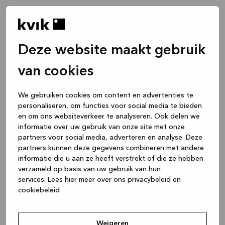
Deze website maakt gebruik
van cookies
We gebruiken cookies om content en advertenties te
personaliseren, om functies voor social media te bieden
en om ons websiteverkeer te analyseren. Ook delen we
informatie over uw gebruik van onze site met onze
partners voor social media, adverteren en analyse. Deze
partners kunnen deze gegevens combineren met andere
informatie die u aan ze heeft verstrekt of die ze hebben
verzameld op basis van uw gebruik van hun
services.
Lees hier meer over ons privacybeleid en
cookiebeleid
Application error: a client-side exception has occurred
while
loading
www.kvik.be
(see the browser console for more
Weigeren