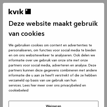
Deze website maakt gebruik
van cookies
We gebruiken cookies om content en advertenties te
personaliseren, om functies voor social media te bieden
en om ons websiteverkeer te analyseren. Ook delen we
informatie over uw gebruik van onze site met onze
partners voor social media, adverteren en analyse. Deze
partners kunnen deze gegevens combineren met andere
informatie die u aan ze heeft verstrekt of die ze hebben
verzameld op basis van uw gebruik van hun
services.
Lees hier meer over ons privacybeleid en
cookiebeleid
Application error: a client-side exception has occurred
while
loading
www.kvik.be
(see the browser console for more
Weigeren