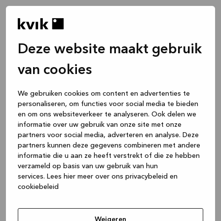
Deze website maakt gebruik
van cookies
We gebruiken cookies om content en advertenties te
personaliseren, om functies voor social media te bieden
en om ons websiteverkeer te analyseren. Ook delen we
informatie over uw gebruik van onze site met onze
partners voor social media, adverteren en analyse. Deze
partners kunnen deze gegevens combineren met andere
informatie die u aan ze heeft verstrekt of die ze hebben
verzameld op basis van uw gebruik van hun
services.
Lees hier meer over ons privacybeleid en
cookiebeleid
Application error: a client-side exception has occurred
while
loading
www.kvik.be
(see the browser console for more
Weigeren