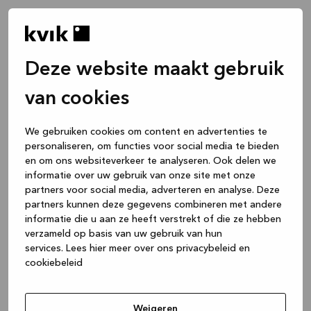
Deze website maakt gebruik
van cookies
We gebruiken cookies om content en advertenties te
personaliseren, om functies voor social media te bieden
en om ons websiteverkeer te analyseren. Ook delen we
informatie over uw gebruik van onze site met onze
partners voor social media, adverteren en analyse. Deze
partners kunnen deze gegevens combineren met andere
informatie die u aan ze heeft verstrekt of die ze hebben
verzameld op basis van uw gebruik van hun
services.
Lees hier meer over ons privacybeleid en
cookiebeleid
Application error: a client-side exception has occurred
while
loading
www.kvik.be
(see the browser console for more
Weigeren