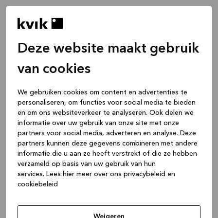
Deze website maakt gebruik
van cookies
We gebruiken cookies om content en advertenties te
personaliseren, om functies voor social media te bieden
en om ons websiteverkeer te analyseren. Ook delen we
informatie over uw gebruik van onze site met onze
partners voor social media, adverteren en analyse. Deze
partners kunnen deze gegevens combineren met andere
informatie die u aan ze heeft verstrekt of die ze hebben
verzameld op basis van uw gebruik van hun
services.
Lees hier meer over ons privacybeleid en
cookiebeleid
Application error: a client-side exception has occurred
while
loading
www.kvik.be
(see the browser console for more
Weigeren