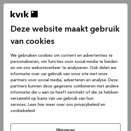
Deze website maakt gebruik
van cookies
We gebruiken cookies om content en advertenties te
personaliseren, om functies voor social media te bieden
en om ons websiteverkeer te analyseren. Ook delen we
informatie over uw gebruik van onze site met onze
partners voor social media, adverteren en analyse. Deze
partners kunnen deze gegevens combineren met andere
informatie die u aan ze heeft verstrekt of die ze hebben
verzameld op basis van uw gebruik van hun
services.
Lees hier meer over ons privacybeleid en
cookiebeleid
Application error: a client-side exception has occurred
while
loading
www.kvik.be
(see the browser console for more
Weigeren