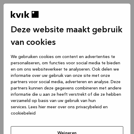
Deze website maakt gebruik
van cookies
We gebruiken cookies om content en advertenties te
personaliseren, om functies voor social media te bieden
en om ons websiteverkeer te analyseren. Ook delen we
informatie over uw gebruik van onze site met onze
partners voor social media, adverteren en analyse. Deze
partners kunnen deze gegevens combineren met andere
informatie die u aan ze heeft verstrekt of die ze hebben
verzameld op basis van uw gebruik van hun
services.
Lees hier meer over ons privacybeleid en
cookiebeleid
Application error: a client-side exception has occurred
while
loading
www.kvik.be
(see the browser console for more
Weigeren