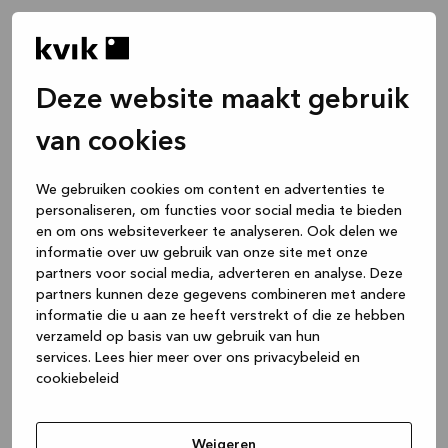
Deze website maakt gebruik
van cookies
We gebruiken cookies om content en advertenties te
personaliseren, om functies voor social media te bieden
en om ons websiteverkeer te analyseren. Ook delen we
informatie over uw gebruik van onze site met onze
partners voor social media, adverteren en analyse. Deze
partners kunnen deze gegevens combineren met andere
informatie die u aan ze heeft verstrekt of die ze hebben
verzameld op basis van uw gebruik van hun
services.
Lees hier meer over ons privacybeleid en
cookiebeleid
Application error: a client-side exception has occurred
while
loading
www.kvik.be
(see the browser console for more
Weigeren