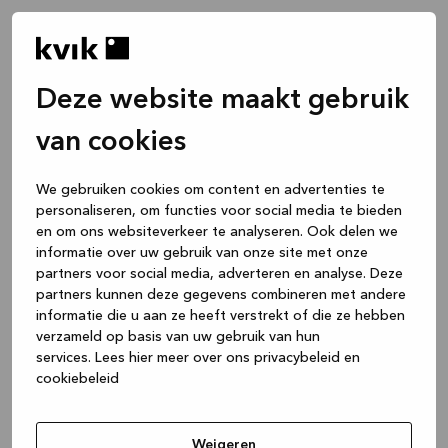
Deze website maakt gebruik
van cookies
We gebruiken cookies om content en advertenties te
personaliseren, om functies voor social media te bieden
en om ons websiteverkeer te analyseren. Ook delen we
informatie over uw gebruik van onze site met onze
partners voor social media, adverteren en analyse. Deze
partners kunnen deze gegevens combineren met andere
informatie die u aan ze heeft verstrekt of die ze hebben
verzameld op basis van uw gebruik van hun
services.
Lees hier meer over ons privacybeleid en
cookiebeleid
Application error: a client-side exception has occurred
while
loading
www.kvik.be
(see the browser console for more
Weigeren