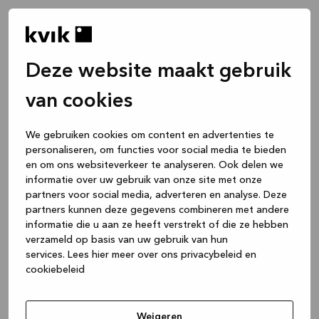
Deze website maakt gebruik
van cookies
We gebruiken cookies om content en advertenties te
personaliseren, om functies voor social media te bieden
en om ons websiteverkeer te analyseren. Ook delen we
informatie over uw gebruik van onze site met onze
partners voor social media, adverteren en analyse. Deze
partners kunnen deze gegevens combineren met andere
informatie die u aan ze heeft verstrekt of die ze hebben
verzameld op basis van uw gebruik van hun
services.
Lees hier meer over ons privacybeleid en
cookiebeleid
Application error: a client-side exception has occurred
while
loading
www.kvik.be
(see the browser console for more
Weigeren