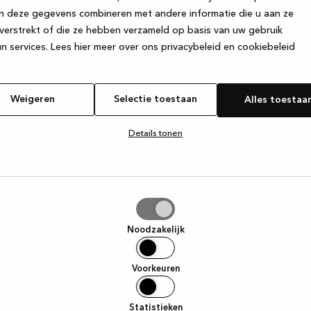
n deze gegevens combineren met andere informatie die u aan ze
verstrekt of die ze hebben verzameld op basis van uw gebruik
e exception has occurred
while loading
www.kvik.be
(see the browse
n services.
Lees hier meer over ons privacybeleid en cookiebeleid
Weigeren
Selectie toestaan
Alles toestaa
Details tonen
tie
aan
Noodzakelijk
Voorkeuren
Statistieken