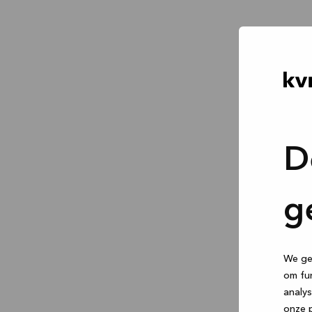
D
g
We geb
om fun
analys
onze p