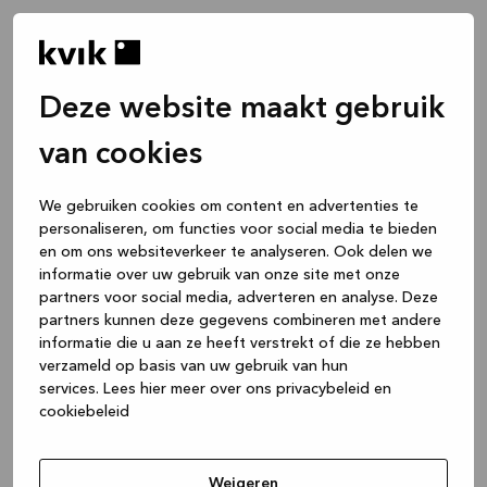
Deze website maakt gebruik
van cookies
We gebruiken cookies om content en advertenties te
personaliseren, om functies voor social media te bieden
en om ons websiteverkeer te analyseren. Ook delen we
informatie over uw gebruik van onze site met onze
partners voor social media, adverteren en analyse. Deze
partners kunnen deze gegevens combineren met andere
informatie die u aan ze heeft verstrekt of die ze hebben
verzameld op basis van uw gebruik van hun
services.
Lees hier meer over ons privacybeleid en
cookiebeleid
Application error: a client-side exception has occurred
while
loading
www.kvik.be
(see the browser console for more
Weigeren