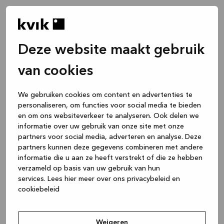
Deze website maakt gebruik
van cookies
We gebruiken cookies om content en advertenties te
personaliseren, om functies voor social media te bieden
en om ons websiteverkeer te analyseren. Ook delen we
informatie over uw gebruik van onze site met onze
partners voor social media, adverteren en analyse. Deze
partners kunnen deze gegevens combineren met andere
informatie die u aan ze heeft verstrekt of die ze hebben
verzameld op basis van uw gebruik van hun
services.
Lees hier meer over ons privacybeleid en
cookiebeleid
Application error: a client-side exception has occurred
while
loading
www.kvik.be
(see the browser console for more
Weigeren