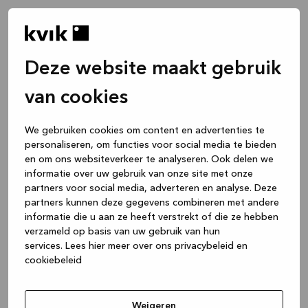
Deze website maakt gebruik
van cookies
We gebruiken cookies om content en advertenties te
personaliseren, om functies voor social media te bieden
en om ons websiteverkeer te analyseren. Ook delen we
informatie over uw gebruik van onze site met onze
partners voor social media, adverteren en analyse. Deze
partners kunnen deze gegevens combineren met andere
informatie die u aan ze heeft verstrekt of die ze hebben
verzameld op basis van uw gebruik van hun
services.
Lees hier meer over ons privacybeleid en
cookiebeleid
Application error: a client-side exception has occurred
while
loading
www.kvik.be
(see the browser console for more
Weigeren