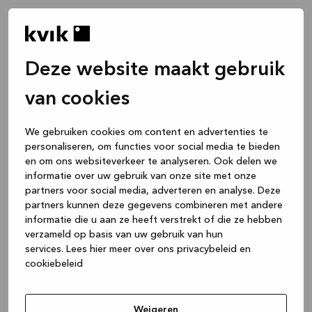
Deze website maakt gebruik
van cookies
We gebruiken cookies om content en advertenties te
personaliseren, om functies voor social media te bieden
en om ons websiteverkeer te analyseren. Ook delen we
informatie over uw gebruik van onze site met onze
partners voor social media, adverteren en analyse. Deze
partners kunnen deze gegevens combineren met andere
informatie die u aan ze heeft verstrekt of die ze hebben
verzameld op basis van uw gebruik van hun
services.
Lees hier meer over ons privacybeleid en
cookiebeleid
Application error: a client-side exception has occurred
while
loading
www.kvik.be
(see the browser console for more
Weigeren