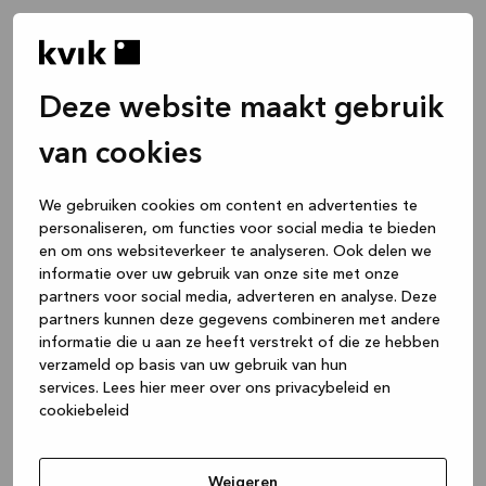
Deze website maakt gebruik
van cookies
We gebruiken cookies om content en advertenties te
personaliseren, om functies voor social media te bieden
en om ons websiteverkeer te analyseren. Ook delen we
informatie over uw gebruik van onze site met onze
partners voor social media, adverteren en analyse. Deze
partners kunnen deze gegevens combineren met andere
informatie die u aan ze heeft verstrekt of die ze hebben
verzameld op basis van uw gebruik van hun
services.
Lees hier meer over ons privacybeleid en
cookiebeleid
Application error: a client-side exception has occurred
while
loading
www.kvik.be
(see the browser console for more
Weigeren