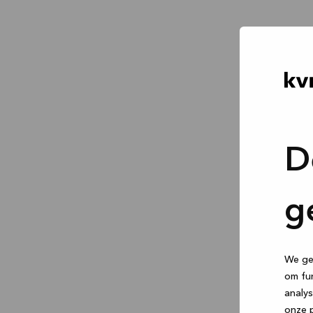
D
g
We geb
om fun
analys
onze p