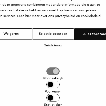
n deze gegevens combineren met andere informatie die u aan ze
verstrekt of die ze hebben verzameld op basis van uw gebruik
e exception has occurred
while loading
www.kvik.be
(see the browse
n services.
Lees hier meer over ons privacybeleid en cookiebeleid
Weigeren
Selectie toestaan
Alles toestaa
Details tonen
tie
aan
Noodzakelijk
Voorkeuren
Statistieken