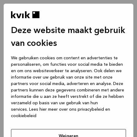
Deze website maakt gebruik
van cookies
We gebruiken cookies om content en advertenties te
personaliseren, om functies voor social media te bieden
en om ons websiteverkeer te analyseren. Ook delen we
informatie over uw gebruik van onze site met onze
partners voor social media, adverteren en analyse. Deze
partners kunnen deze gegevens combineren met andere
informatie die u aan ze heeft verstrekt of die ze hebben
verzameld op basis van uw gebruik van hun
services.
Lees hier meer over ons privacybeleid en
cookiebeleid
Application error: a client-side exception has occurred
while
loading
www.kvik.be
(see the browser console for more
Weigeren