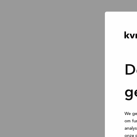
D
g
We geb
om fun
analys
onze p