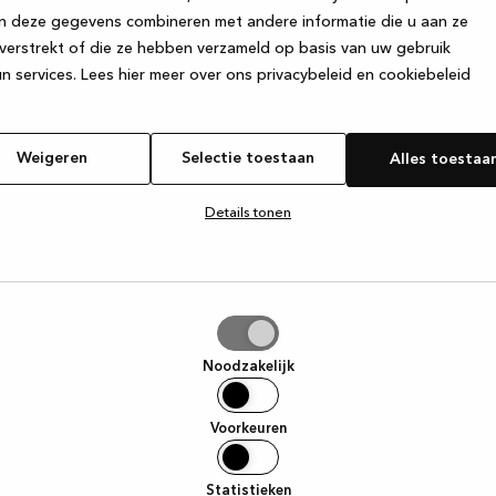
n deze gegevens combineren met andere informatie die u aan ze
verstrekt of die ze hebben verzameld op basis van uw gebruik
e exception has occurred
while loading
www.kvik.be
(see the browse
n services.
Lees hier meer over ons privacybeleid en cookiebeleid
Weigeren
Selectie toestaan
Alles toestaa
Details tonen
tie
aan
Noodzakelijk
Voorkeuren
Statistieken