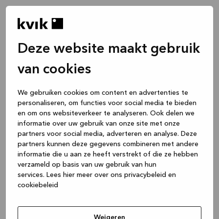
Deze website maakt gebruik
van cookies
We gebruiken cookies om content en advertenties te
personaliseren, om functies voor social media te bieden
en om ons websiteverkeer te analyseren. Ook delen we
informatie over uw gebruik van onze site met onze
partners voor social media, adverteren en analyse. Deze
partners kunnen deze gegevens combineren met andere
informatie die u aan ze heeft verstrekt of die ze hebben
verzameld op basis van uw gebruik van hun
services.
Lees hier meer over ons privacybeleid en
cookiebeleid
Application error: a client-side exception has occurred
while
loading
www.kvik.be
(see the browser console for more
Weigeren