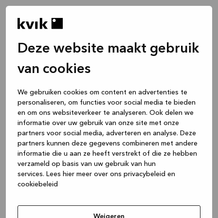
Deze website maakt gebruik
van cookies
We gebruiken cookies om content en advertenties te
personaliseren, om functies voor social media te bieden
en om ons websiteverkeer te analyseren. Ook delen we
informatie over uw gebruik van onze site met onze
partners voor social media, adverteren en analyse. Deze
partners kunnen deze gegevens combineren met andere
informatie die u aan ze heeft verstrekt of die ze hebben
verzameld op basis van uw gebruik van hun
services.
Lees hier meer over ons privacybeleid en
cookiebeleid
Application error: a client-side exception has occurred
while
loading
www.kvik.be
(see the browser console for more
Weigeren