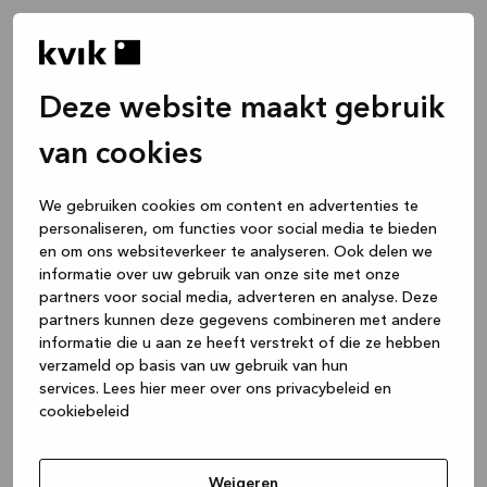
Deze website maakt gebruik
van cookies
We gebruiken cookies om content en advertenties te
personaliseren, om functies voor social media te bieden
en om ons websiteverkeer te analyseren. Ook delen we
informatie over uw gebruik van onze site met onze
partners voor social media, adverteren en analyse. Deze
partners kunnen deze gegevens combineren met andere
informatie die u aan ze heeft verstrekt of die ze hebben
verzameld op basis van uw gebruik van hun
services.
Lees hier meer over ons privacybeleid en
cookiebeleid
Application error: a client-side exception has occurred
while
loading
www.kvik.be
(see the browser console for more
Weigeren