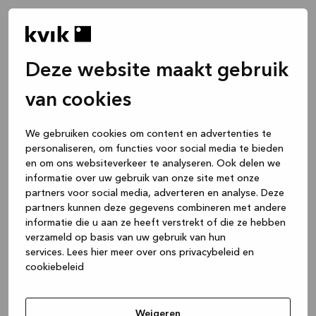
Deze website maakt gebruik
van cookies
We gebruiken cookies om content en advertenties te
personaliseren, om functies voor social media te bieden
en om ons websiteverkeer te analyseren. Ook delen we
informatie over uw gebruik van onze site met onze
partners voor social media, adverteren en analyse. Deze
partners kunnen deze gegevens combineren met andere
informatie die u aan ze heeft verstrekt of die ze hebben
verzameld op basis van uw gebruik van hun
services.
Lees hier meer over ons privacybeleid en
cookiebeleid
Application error: a client-side exception has occurred
while
loading
www.kvik.be
(see the browser console for more
Weigeren