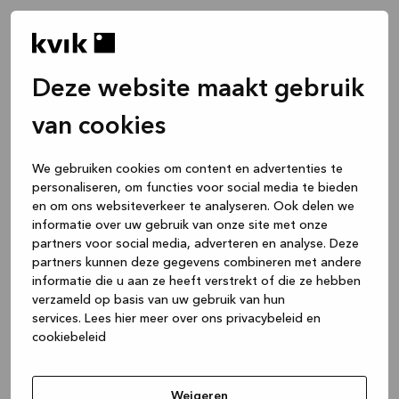
Deze website maakt gebruik
van cookies
We gebruiken cookies om content en advertenties te
personaliseren, om functies voor social media te bieden
en om ons websiteverkeer te analyseren. Ook delen we
informatie over uw gebruik van onze site met onze
partners voor social media, adverteren en analyse. Deze
partners kunnen deze gegevens combineren met andere
informatie die u aan ze heeft verstrekt of die ze hebben
verzameld op basis van uw gebruik van hun
services.
Lees hier meer over ons privacybeleid en
cookiebeleid
Application error: a client-side exception has occurred
while
loading
www.kvik.be
(see the browser console for more
Weigeren