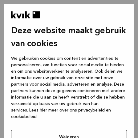
Deze website maakt gebruik
van cookies
We gebruiken cookies om content en advertenties te
personaliseren, om functies voor social media te bieden
en om ons websiteverkeer te analyseren. Ook delen we
informatie over uw gebruik van onze site met onze
partners voor social media, adverteren en analyse. Deze
partners kunnen deze gegevens combineren met andere
informatie die u aan ze heeft verstrekt of die ze hebben
verzameld op basis van uw gebruik van hun
services.
Lees hier meer over ons privacybeleid en
cookiebeleid
Application error: a client-side exception has occurred
while
loading
www.kvik.be
(see the browser console for more
Weigeren