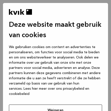
Deze website maakt gebruik
van cookies
We gebruiken cookies om content en advertenties te
personaliseren, om functies voor social media te bieden
en om ons websiteverkeer te analyseren. Ook delen we
informatie over uw gebruik van onze site met onze
partners voor social media, adverteren en analyse. Deze
partners kunnen deze gegevens combineren met andere
informatie die u aan ze heeft verstrekt of die ze hebben
verzameld op basis van uw gebruik van hun
services.
Lees hier meer over ons privacybeleid en
cookiebeleid
Application error: a client-side exception has occurred
while
loading
www.kvik.be
(see the browser console for more
Weigeren