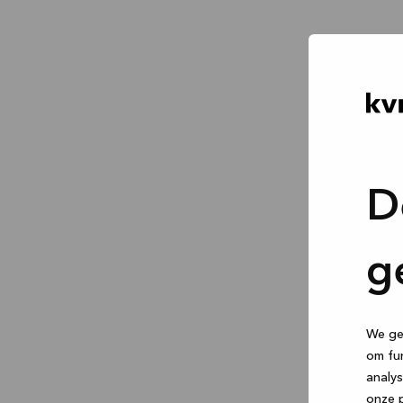
D
g
We geb
om fun
analys
onze p