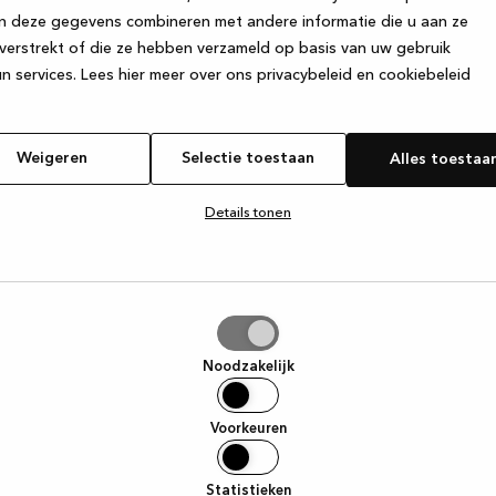
n deze gegevens combineren met andere informatie die u aan ze
verstrekt of die ze hebben verzameld op basis van uw gebruik
e exception has occurred
while loading
www.kvik.be
(see the browse
n services.
Lees hier meer over ons privacybeleid en cookiebeleid
Weigeren
Selectie toestaan
Alles toestaa
Details tonen
tie
aan
Noodzakelijk
Voorkeuren
Statistieken