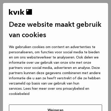
Deze website maakt gebruik
van cookies
We gebruiken cookies om content en advertenties te
personaliseren, om functies voor social media te bieden
en om ons websiteverkeer te analyseren. Ook delen we
informatie over uw gebruik van onze site met onze
partners voor social media, adverteren en analyse. Deze
partners kunnen deze gegevens combineren met andere
informatie die u aan ze heeft verstrekt of die ze hebben
verzameld op basis van uw gebruik van hun
services.
Lees hier meer over ons privacybeleid en
cookiebeleid
Application error: a client-side exception has occurred
while
loading
www.kvik.be
(see the browser console for more
Weigeren