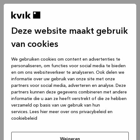
Deze website maakt gebruik
van cookies
We gebruiken cookies om content en advertenties te
personaliseren, om functies voor social media te bieden
en om ons websiteverkeer te analyseren. Ook delen we
informatie over uw gebruik van onze site met onze
partners voor social media, adverteren en analyse. Deze
partners kunnen deze gegevens combineren met andere
informatie die u aan ze heeft verstrekt of die ze hebben
verzameld op basis van uw gebruik van hun
services.
Lees hier meer over ons privacybeleid en
cookiebeleid
Application error: a client-side exception has occurred
while
loading
www.kvik.be
(see the browser console for more
Weigeren