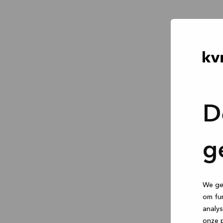
D
g
We geb
om fun
analys
onze p