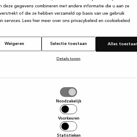
n deze gegevens combineren met andere informatie die u aan ze
verstrekt of die ze hebben verzameld op basis van uw gebruik
e exception has occurred
while loading
www.kvik.be
(see the browse
n services.
Lees hier meer over ons privacybeleid en cookiebeleid
Weigeren
Selectie toestaan
Alles toestaa
Details tonen
tie
aan
Noodzakelijk
Voorkeuren
Statistieken