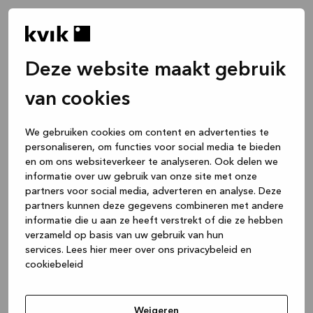
Deze website maakt gebruik
van cookies
We gebruiken cookies om content en advertenties te
personaliseren, om functies voor social media te bieden
en om ons websiteverkeer te analyseren. Ook delen we
informatie over uw gebruik van onze site met onze
partners voor social media, adverteren en analyse. Deze
partners kunnen deze gegevens combineren met andere
informatie die u aan ze heeft verstrekt of die ze hebben
verzameld op basis van uw gebruik van hun
services.
Lees hier meer over ons privacybeleid en
cookiebeleid
Application error: a client-side exception has occurred
while
loading
www.kvik.be
(see the browser console for more
Weigeren