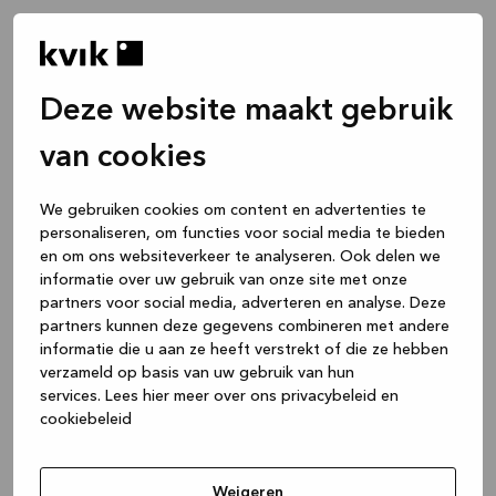
Deze website maakt gebruik
van cookies
We gebruiken cookies om content en advertenties te
personaliseren, om functies voor social media te bieden
en om ons websiteverkeer te analyseren. Ook delen we
informatie over uw gebruik van onze site met onze
partners voor social media, adverteren en analyse. Deze
partners kunnen deze gegevens combineren met andere
informatie die u aan ze heeft verstrekt of die ze hebben
verzameld op basis van uw gebruik van hun
services.
Lees hier meer over ons privacybeleid en
cookiebeleid
Application error: a client-side exception has occurred
while
loading
www.kvik.be
(see the browser console for more
Weigeren