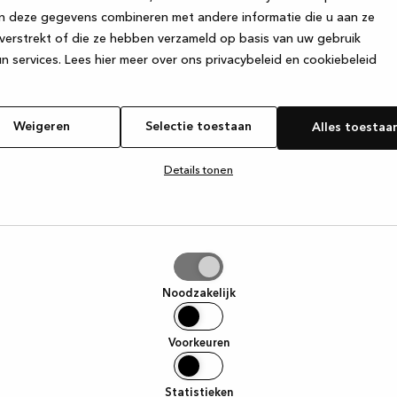
n deze gegevens combineren met andere informatie die u aan ze
verstrekt of die ze hebben verzameld op basis van uw gebruik
e exception has occurred
while loading
www.kvik.be
(see the browse
n services.
Lees hier meer over ons privacybeleid en cookiebeleid
Weigeren
Selectie toestaan
Alles toestaa
Details tonen
tie
aan
Noodzakelijk
Voorkeuren
Statistieken