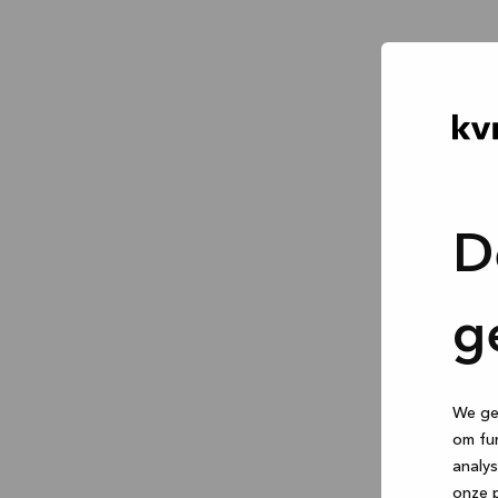
D
g
We geb
om fun
analys
onze p