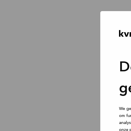
D
g
We geb
om fun
analys
onze p