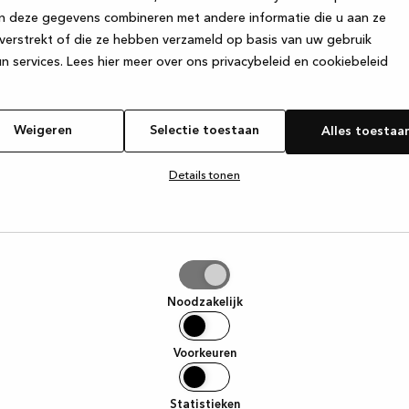
n deze gegevens combineren met andere informatie die u aan ze
verstrekt of die ze hebben verzameld op basis van uw gebruik
e exception has occurred
while loading
www.kvik.be
(see the browse
n services.
Lees hier meer over ons privacybeleid en cookiebeleid
Weigeren
Selectie toestaan
Alles toestaa
Details tonen
tie
aan
Noodzakelijk
Voorkeuren
Statistieken