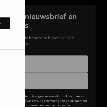
 op onze nieuwsbrief en
n
eve deals
wsbrief om op de hoogte te blijven van alle
het brouwen zijn.
rketing van Kvik te ontvangen via e-mail, sms, Instagram en
productassortiment van Kvik. Toestemming kan op elk moment
klikken op de link onderaan een ontvangen e-mail.