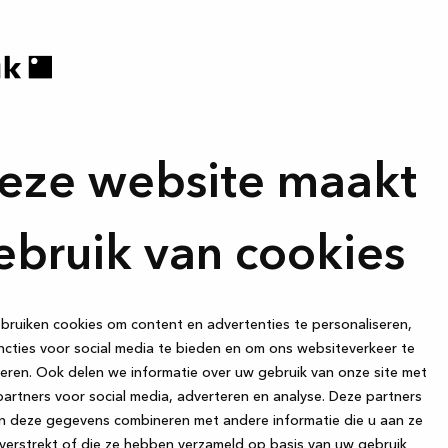
onze franchiseneme
lencia & Kvik
Kvik Heerhugowa
eze website maakt
Kvik Hoorn
s met Miguel Cabañes
Maak kennis met Thijs en Le
ebruik van cookies
Kvik Heerhugowaard
a
ruiken cookies om content en advertenties te personaliseren,
cties voor social media te bieden en om ons websiteverkeer te
eren. Ook delen we informatie over uw gebruik van onze site met
artners voor social media, adverteren en analyse. Deze partners
n deze gegevens combineren met andere informatie die u aan ze
verstrekt of die ze hebben verzameld op basis van uw gebruik