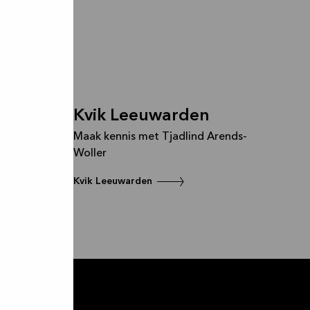
rs
ard &
Kvik Leeuwarden
Maak kennis met Tjadlind Arends-
Woller
x Kaptein
Kvik Leeuwarden