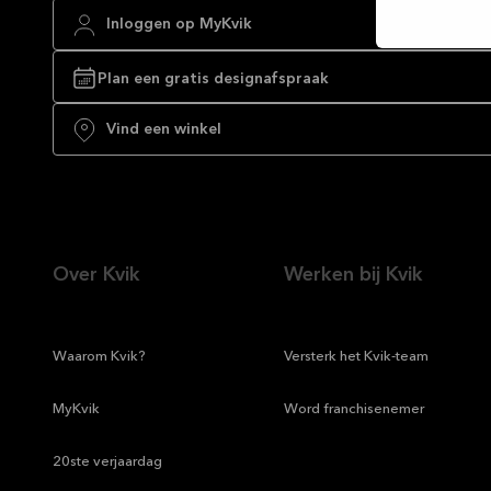
Inloggen op MyKvik
Plan een gratis designafspraak
Vind een winkel
Over Kvik
Werken bij Kvik
—
Waarom Kvik?
—
Versterk het Kvik-team
—
MyKvik
—
Word franchisenemer
—
20ste verjaardag