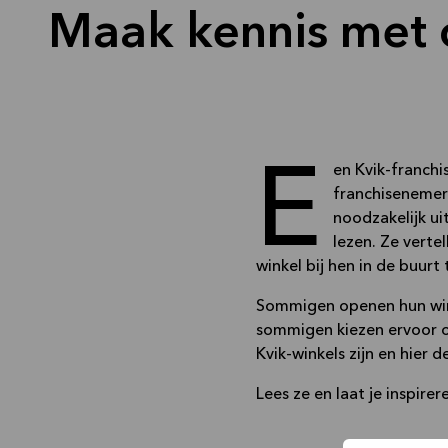
Maak kennis met 
Een Kvik-franchise is een grote investering in tijd en geld. Onze
franchisenemers
noodzakelijk ui
lezen. Ze verte
winkel bij hen in de buurt
Sommigen openen hun win
sommigen kiezen ervoor om
Kvik-winkels zijn en hier 
Lees ze en laat je inspire