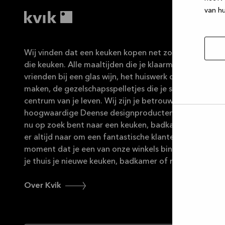
van hu
Wij vinden dat een keuken kopen net zo leuk moet zijn 
die keuken. Alle maaltijden die je klaarmaakt, de ges
vrienden bij een glas wijn, het huiswerk dat de kindere
maken, de gezelschapsspelletjes die je speelt … De ke
centrum van je leven. Wij zijn je betrouwbare partner 
hoogwaardige Deense designproducten in duurzame ma
Selec
nu op zoek bent naar een keuken, badkamer of maatka
toest
er altijd naar om een fantastische klantenservice te b
moment dat je een van onze winkels binnenstapt tot
je thuis je nieuwe keuken, badkamer of maatkast kun
Over Kvik