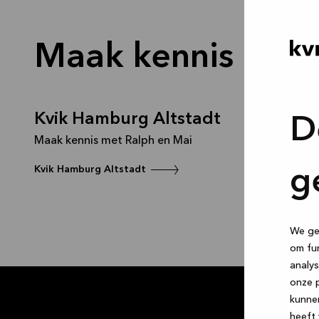
Maak kennis met 
Kvik Hamburg Altstadt
Kvik Va
D
Maak kennis met Ralph en Mai
Alfafar
Maak kenni
Kvik Hamburg Altstadt
g
Zafon
Kvik Valenci
We geb
om fun
analys
onze p
kunne
heeft 