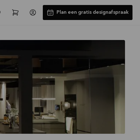
Plan een gratis designafspraak
Tot €5000,- GRATIS toestellen*
Bekijk aanbieding