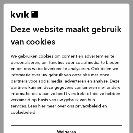
Deze website maakt gebruik
van cookies
We gebruiken cookies om content en advertenties te
personaliseren, om functies voor social media te bieden
en om ons websiteverkeer te analyseren. Ook delen we
informatie over uw gebruik van onze site met onze
partners voor social media, adverteren en analyse. Deze
partners kunnen deze gegevens combineren met andere
informatie die u aan ze heeft verstrekt of die ze hebben
verzameld op basis van uw gebruik van hun
services.
Lees hier meer over ons privacybeleid en
cookiebeleid
Application error: a client-side exception has occurred
while
loading
www.kvik.be
(see the browser console for more
Weigeren